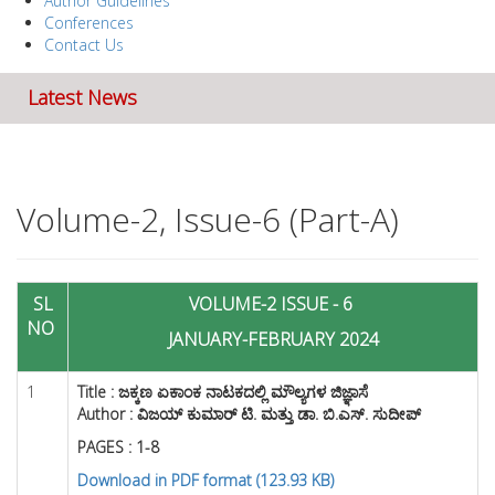
Author Guidelines
Conferences
Contact Us
Latest News
Volume-2, Issue-6 (Part-A)
SL
VOLUME-2 ISSUE - 6
NO
JANUARY-FEBRUARY 2024
1
Title :
ಜಕ್ಕಣ ಏಕಾಂಕ ನಾಟಕದಲ್ಲಿ ಮೌಲ್ಯಗಳ ಜಿಜ್ಞಾಸೆ
Author : ವಿಜಯ್ ಕುಮಾರ್ ಟಿ. ಮತ್ತು ಡಾ. ಬಿ.ಎಸ್. ಸುದೀಪ್
PAGES : 1-8
Download in PDF format (123.93 KB)