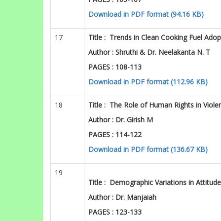
PAGES : 105-107
Download in PDF format (94.16 KB)
17
Title
:
Trends in Clean Cooking Fuel Ado
Author :
Shruthi & Dr. Neelakanta N. T
PAGES : 108-113
Download in PDF format (112.96 KB)
18
Title
:
The Role of Human Rights in Viole
Author :
Dr. Girish M
PAGES : 114-122
Download in PDF format (136.67 KB)
19
Title
:
Demographic Variations in Attitud
Author :
Dr.
Manjaiah
PAGES : 123-133