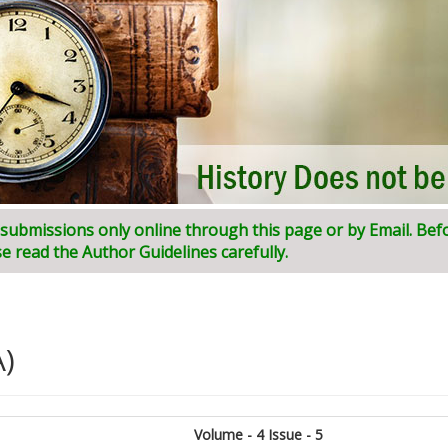
ni:
I
ndian
J
ournal of
I
nnovative
R
esearch and
D
evelopment (
A)
Volume - 4 Issue - 5