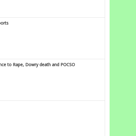
ports
erence to Rape, Dowry death and POCSO