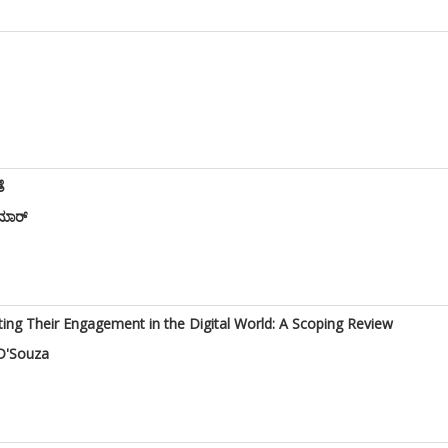
ೆ
ುಮಾರ್
nting Their Engagement in the Digital World: A Scoping Review
 D'Souza