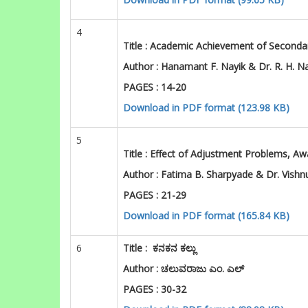
Download in PDF format (99.65 KB)
4
Title :
Academic Achievement of Secondary
Author :
Hanamant F. Nayik & Dr. R. H. Na
PAGES : 14-20
Download in PDF format (123.98 KB)
5
Title :
Effect of Adjustment Problems, A
Author :
Fatima B. Sharpyade & Dr. Vishn
PAGES : 21-29
Download in PDF format (165.84 KB)
6
Title :
ಕನಕನ ಕಲ್ಲು
Author : ಚಲುವರಾಜು ಎಂ. ಎಲ್
PAGES : 30-32