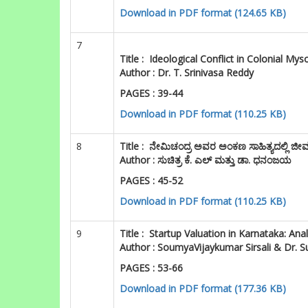
Download in PDF format (124.65 KB)
7
Title :
Ideological Conflict in Colonial M
Author :
Dr. T. Srinivasa Reddy
PAGES : 39-44
Download in PDF format (110.25 KB)
8
Title :
ನೇಮಿಚಂದ್ರ ಅವರ ಅಂಕಣ ಸಾಹಿತ್ಯದಲ್ಲಿ ಜ
Author : ಸುಚಿತ್ರ ಕೆ. ಎಲ್ ಮತ್ತು ಡಾ. ಧನಂಜಯ
PAGES : 45-52
Download in PDF format (110.25 KB)
9
Title :
Startup Valuation in Karnataka: An
Author :
SoumyaVijaykumar Sirsali & Dr. 
PAGES : 53-66
Download in PDF format (177.36 KB)