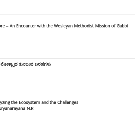
ysore – An Encounter with the Wesleyan Methodist Mission of Gubbi
ೀವನೋತ್ಸ್ಸಾಹ ತುಂಬುವ ಬರಹಗಳು
alyzing the Ecosystem and the Challenges
Suryanarayana N.R