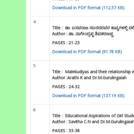
PAGES : 13-20
Download in PDF format (112.57 KB)
4
Title :
ಡಾ. ಬಸವರಾಜ ಸಬರದರವರ ಕಾವ್ಯಗಳಲ್ಲಿ ದಲಿತ
Author : ಡಾ. ನಾಗೇಂದ್ರಪ್ಪ ಶಿವಶರಣಪ್ಪ
PAGES : 21-23
Download in PDF format (91.78 KB)
5
Title :
Malekudiyas and their relationship w
Author :
Arathi K and Dr.M.Gurulingaiah
PAGES : 24-32
Download in PDF format (137.19 KB
)
6
Title :
Educational Aspirations of Girl Stu
Author :
Savitha C.N
and Dr.M.Gurulingaia
PAGES : 33-38