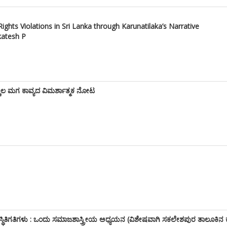
hts Violations in Sri Lanka through Karunatilaka’s Narrative
katesh P
ಲ ಮಗ ಕಾವ್ಯದ ವಿಮರ್ಶಾತ್ಮಕ ನೋಟ
ಕರ ಸ್ಥಿತಿಗತಿಗಳು : ಒಂದು ಸಮಾಜಶಾಸ್ತ್ರೀಯ ಅಧ್ಯಯನ (ವಿಶೇಷವಾಗಿ ಸಕಲೇಶಪುರ ತಾಲೂಕಿನ 