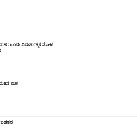
ಿವಾಹ : ಒಂದು ವಿಮರ್ಶಾತ್ಮಕ ನೋಟ
ಡ
ದುಕಿನ ಪಾಠ
ತು ಬಡತನ