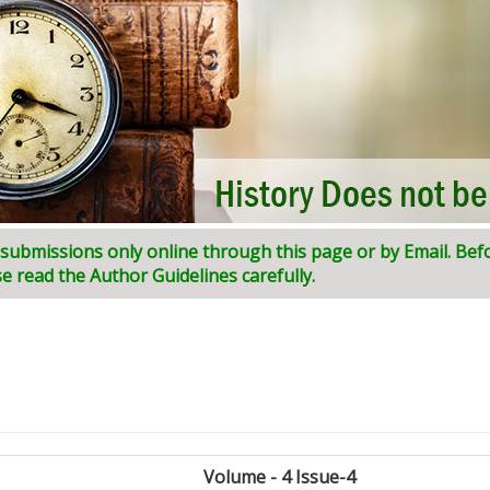
ni:
I
ndian
J
ournal of
I
nnovative
R
esearch and
D
evelopment (
Volume - 4 Issue-4