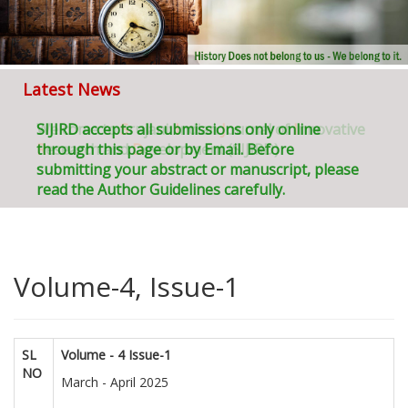
Latest News
Welcome to
SIJIRD accepts all submissions only online
S
rujani:
I
ndian
J
ournal of
I
nnovative
R
through this page or by Email. Before
esearch and
D
evelopment (SIJIRD)
submitting your abstract or manuscript, please
read the Author Guidelines carefully.
Volume-4, Issue-1
SL
Volume - 4 Issue-1
NO
March - April 2025