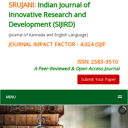
SRUJANI:
Indian Journal of
Innovative Research and
Development (SIJIRD)
(Journal of Kannada and English Language)
JOURNAL IMPACT FACTOR - 4.024 (SJIF
ISSN: 2583-3510
A Peer-Reviewed & Open Access Journal
Submit Your Paper
MENU