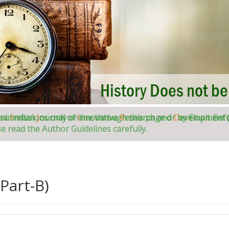
ni:
I
ndian
J
ournal of
I
nnovative
R
esearch and
D
evelopment (
Part-B)